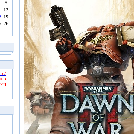
5
1
12
8
19
5
26
.ru/
нно
ный