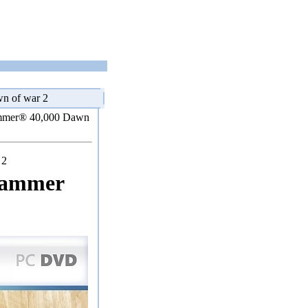
n of war 2
mmer® 40,000 Dawn
 2
hammer