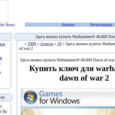
Здесь можно купить Warhammer® 40,000 Daw
»
2009
»
Апрель
»
18
» Здесь можно купить Warha
ица
of war 2
ов
Здесь можно купить Warhammer® 40,000 Dawn of war
й
Купить ключ для war
ь
dawn of war 2
тей
»
б
Вс