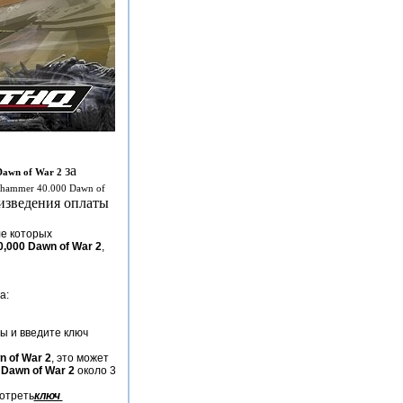
за
awn of War 2
hammer 40.000 Dawn of
оизведения оплаты
ле которых
,000 Dawn of War 2
,
а:
ры и введите ключ
 of War 2
, это может
Dawn of War 2
около 3
мотреть
ключ