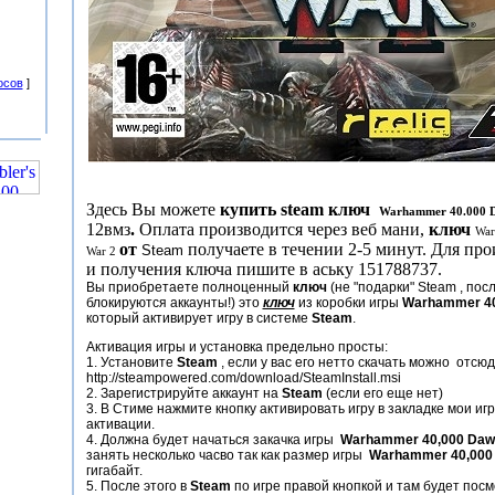
осов
]
Здесь Вы можете
купить steam ключ
Warhammer 40.000 D
12вмз
.
Оплата производится через веб мани,
ключ
War
от
получаете в течении 2-5 минут. Для пр
Steam
War 2
и получения ключа пишите в аську 151788737.
Вы приобретаете полноценный
ключ
(не "подарки" Steam , пос
блокируются аккаунты!) это
ключ
из коробки игры
Warhammer 40
который активирует игру в системе
Steam
.
Активация игры и установка предельно просты:
1. Установите
Steam
, если у вас его нетто скачать можно отсюд
http://steampowered.com/download/SteamInstall.msi
2. Зарегистрируйте аккаунт на
Steam
(если его еще нет)
3. В Стиме нажмите кнопку активировать игру в закладке мои иг
активации.
4. Должна будет начаться закачка игры
Warhammer 40,000 Dawn
занять несколько часво так как размер игры
Warhammer 40,000 
гигабайт.
5. После этого в
Steam
по игре правой кнопкой и там будет пос