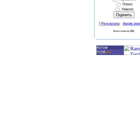
Плохо
Ужасно
[
Результаты
·
Архив опр
Всего ответов:
211