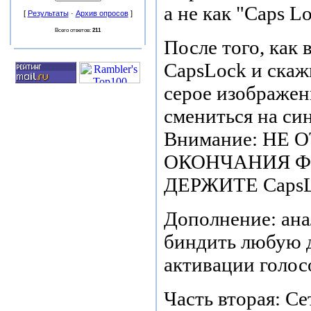
а не как "Caps Lo
[
Результаты
·
Архив опросов
]
Всего ответов:
211
После того, как 
CapsLock и скаж
серое изображен
смениться на син
Внимание: НЕ
ОКОНЧАНИЯ Ф
ДЕРЖИТЕ Caps
Дополнение: ана
биндить любую 
активации голосо
Часть вторая: Се