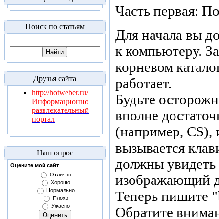
Часть первая: П
Поиск по статьям
Для начала вы д
к компьютеру. За
корневом каталог
Друзья сайта
работает.
http://hotweber.ru/
Будьте осторожн
Информационно
развлекательный
вполне достаточ
портал
(например, CS), 
вызывается клав
Наш опрос
должны увидеть 
Оцените мой сайт
Отлично
изображающий д
Хорошо
Нормально
Теперь пишите "b
Плохо
Ужасно
Обратите вниман