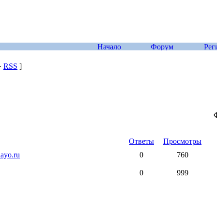
·
RSS
]
Ответы
Просмотры
ayo.ru
0
760
0
999