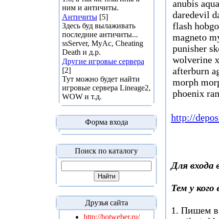
anubis aqu
ним и античиты.
daredevil d
Античиты
[5]
flash hobg
Здесь буд вылаживать
последние античиты...
magneto my
ssServer, MyAc, Cheating
punisher s
Death и д.р.
wolverine x
Другие игровые сервера
afterburn a
[2]
Тут можно будет найти
morph mor
игровые сервера Lineage2,
phoenix ram
WOW и т.д.
http://depos
Форма входа
Поиск по каталогу
Для входа 
Тем у кого 
Друзья сайта
1. Пишем в 
http://hotweber.ru/