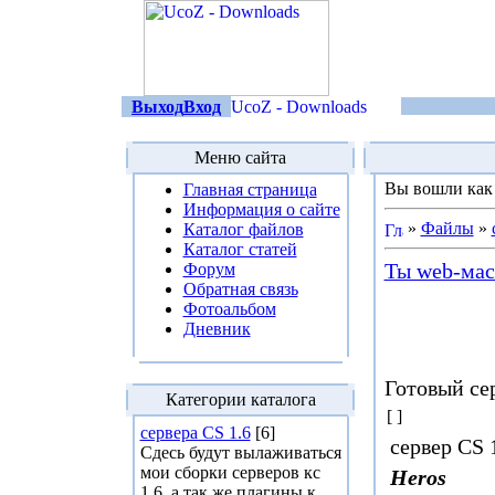
Выход
Вход
Меню сайта
Вы вошли ка
Главная страница
Информация о сайте
»
Файлы
»
Каталог файлов
Каталог статей
Ты web-маст
Форум
Обратная связь
Фотоальбом
Дневник
Готовый сер
Категории каталога
[ ]
сервера CS 1.6
[6]
сервер CS 1
Сдесь будут вылаживаться
мои сборки серверов кс
Heros
1.6, а так же плагины к