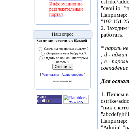
cstrike/ad
Информационно
"свой ip" "
развлекательный
Например:
портал
"192.151.25
2. Заходим
работать.
Наш опрос
Как лучше покончить с Юлькой
?
* пароль не
Сжечь на костре как ведьму ?
; d - админ
Отправить ее в бабруйск ?
Отдать ее на ночь шестерым
; e - парол
неграм ?
совпадение
[
Результаты
·
Архив опросов
]
Для остал
Всего ответов:
252
1. Пишем в 
cstrike/ad
"ник с кото
"abcdefghij
Например:
"Admin" "pa