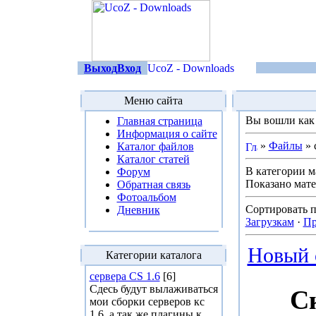
Выход
Вход
Меню сайта
Вы вошли ка
Главная страница
Информация о сайте
»
Файлы
» 
Каталог файлов
Каталог статей
В категории м
Форум
Показано мат
Обратная связь
Фотоальбом
Сортировать 
Дневник
Загрузкам
·
Пр
Новый 
Категории каталога
сервера CS 1.6
[6]
Сдесь будут вылаживаться
С
мои сборки серверов кс
1.6, а так же плагины к