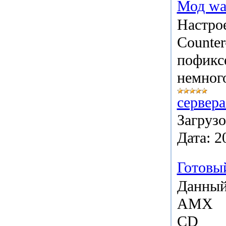
Мод war
Настро
Counter
пофикс
немного
сервера
Загрузо
Дата:
2
Готовый
Данный 
AMX
CD