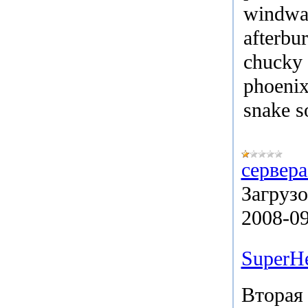
windwal
afterbu
chucky
phoenix
snake s
сервера
Загрузо
2008-0
SuperH
Вторая 