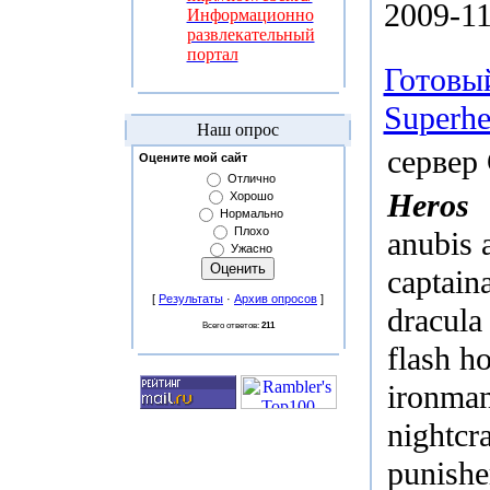
2009-11
Информационно
развлекательный
портал
Готовый
Superh
Наш опрос
сервер 
Оцените мой сайт
Отлично
Heros
Хорошо
Нормально
Плохо
anubis
Ужасно
captain
[
Результаты
·
Архив опросов
]
dracula
Всего ответов:
211
flash h
ironma
nightcr
punishe