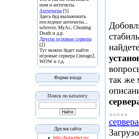
ним и античиты.
Античиты
[5]
Здесь буд вылаживать
последние античиты...
Добовл
ssServer, MyAc, Cheating
Death и д.р.
стабил
Другие игровые сервера
найдет
[2]
Тут можно будет найти
устано
игровые сервера Lineage2,
WOW и т.д.
вопросы
так же
Форма входа
описан
Поиск по каталогу
сервера
сервера
Друзья сайта
Загрузо
http://hotweber.ru/