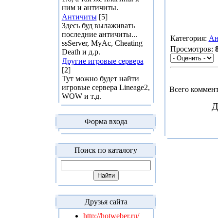
ним и античиты.
Античиты
[5]
Здесь буд вылаживать
последние античиты...
Категория:
Ан
ssServer, MyAc, Cheating
Просмотров:
Death и д.р.
Другие игровые сервера
[2]
Тут можно будет найти
игровые сервера Lineage2,
Всего коммен
WOW и т.д.
Д
Форма входа
Поиск по каталогу
Друзья сайта
http://hotweber.ru/