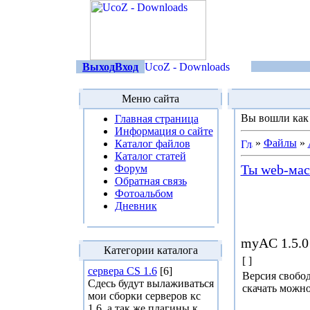
Выход
Вход
Меню сайта
Вы вошли ка
Главная страница
Информация о сайте
»
Файлы
»
Каталог файлов
Каталог статей
Ты web-маст
Форум
Обратная связь
Фотоальбом
Дневник
myAC 1.5.0 
Категории каталога
[ ]
сервера CS 1.6
[6]
Версия свобод
Сдесь будут вылаживаться
скачать можн
мои сборки серверов кс
1.6, а так же плагины к