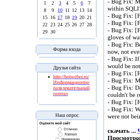
- Bug Fix: 
1
2
3
4
5
6
7
within SQL
8
9
10
11
12
13
14
- Bug Fix: [
15
16
17
18
19
20
21
- Bug Fix: [
22
23
24
25
26
27
28
- Bug Fix: 
29
30
gloves of w
- Bug Fix: B
Форма входа
now, not eve
- Bug Fix: I
would be not
Друзья сайта
- Bug Fix: 
http://hotweber.ru/
- Bug Fix: M
Информационно
- Bug Fix: 
развлекательный
портал
couldn't be r
- Bug Fix: [
- Bug Fix: Wh
Наш опрос
were not bei
Оцените мой сайт
скачать
...
Отлично
Хорошо
Просмотров
Нормально