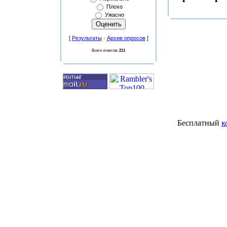
Плохо
Ужасно
[
Результаты
·
Архив опросов
]
Всего ответов:
211
Бесплатный
к