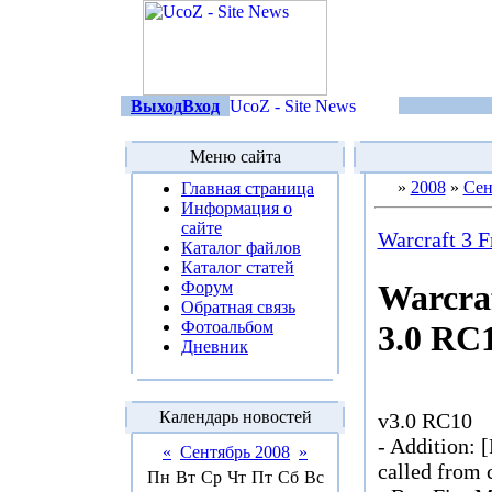
Выход
Вход
Меню сайта
»
2008
»
Сен
Главная страница
Информация о
сайте
Warcraft 3 F
Каталог файлов
Каталог статей
Форум
Warcraf
Обратная связь
Фотоальбом
3.0 RC
Дневник
Календарь новостей
v3.0 RC10
- Addition: [
«
Сентябрь 2008
»
called from 
Пн
Вт
Ср
Чт
Пт
Сб
Вс