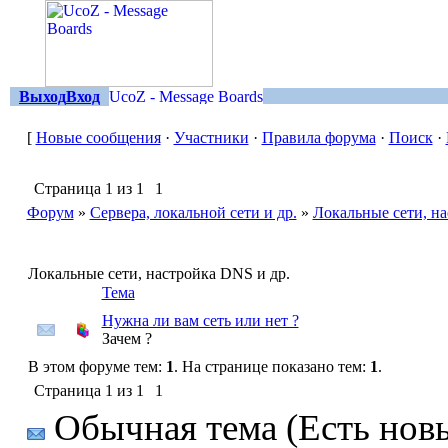
Выход
Вход
[
Новые сообщения
·
Участники
·
Правила форума
·
Поиск
·
Страница
1
из
1
1
Форум
»
Сервера, локальной сети и др.
»
Локальные сети, на
Локальные сети, настройка DNS и др.
Тема
Нужна ли вам сеть или нет ?
Зачем ?
В этом форуме тем:
1
. На странице показано тем:
1
.
Страница
1
из
1
1
Обычная тема (Есть нов