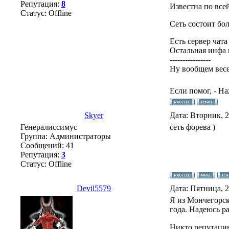
Репутация:
8
Известна по все
Статус:
Offline
Сеть состоит бол
Есть сервер чата
Остальная инфа 
----------------
Ну вообщем весел
Если помог, - Н
Skyer
Дата: Вторник, 
Генералиссимус
сеть форева )
Группа: Администраторы
Сообщений:
41
Репутация:
3
Статус:
Offline
Devil5579
Дата: Пятница, 
Я из Мончегорск
года. Надеюсь р
Никто репутацию