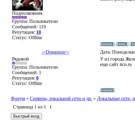
Подполковник
Группа: Пользователи
Сообщений:
119
Репутация:
10
Статус:
Offline
-=Domenon=-
Дата: Понедельн
Рядовой
У из города Жел
ещо сайт itcn.ru
Группа: Пользователи
Сообщений:
1
Репутация:
0
Статус:
Offline
Форум
»
Сервера, локальной сети и др.
»
Локальные сети, 
Страница
1
из
1
1