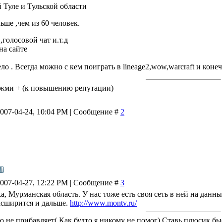
й Туле и Тульской области
ьше ,чем из 60 человек.
 ,голосовой чат и.т.д
на сайте
о . Всегда можно с кем поиграть в lineage2,wow,warcraft и конеч
ажми + (к повышению репутации)
2007-04-24, 10:04 PM | Сообщение #
2
2007-04-27, 12:22 PM | Сообщение #
3
а, Мурманская область. У нас тоже есть своя сеть в ней на данн
асширится и дальше.
http://www.montv.ru/
 не прибавляет( Как будто я никому не помог) Ставь плюсик быс