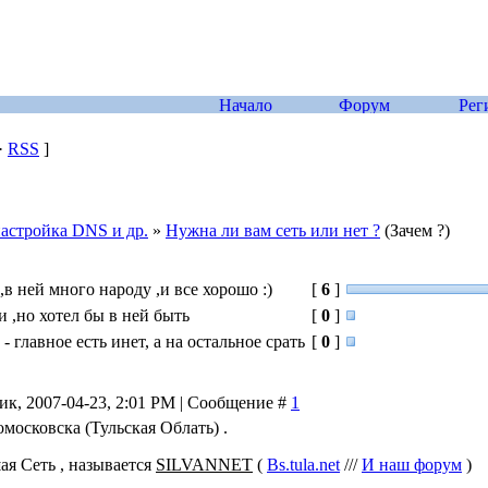
·
RSS
]
настройка DNS и др.
»
Нужна ли вам сеть или нет ?
(Зачем ?)
ь ,в ней много народу ,и все хорошо :)
[
6
]
и ,но хотел бы в ней быть
[
0
]
 главное есть инет, а на остальное срать
[
0
]
ик, 2007-04-23, 2:01 PM | Сообщение #
1
московска (Тульская Облать) .
ая Сеть , называется
SILVANNET
(
Bs.tula.net
///
И наш форум
)