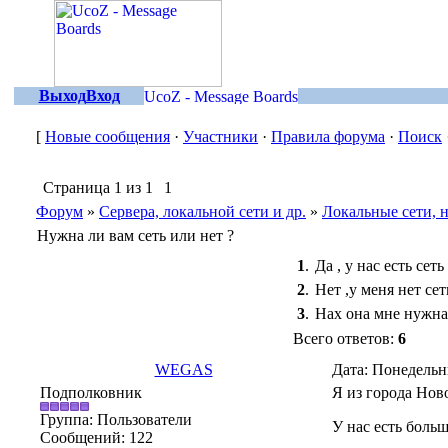
Выход
Вход
[
Новые сообщения
·
Участники
·
Правила форума
·
Поиск
Страница
1
из
1
1
Форум
»
Сервера, локальной сети и др.
»
Локальные сети, 
Нужна ли вам сеть или нет ?
1
.
Да , у нас есть сет
2
.
Нет ,у меня нет сет
3
.
Нах она мне нужна -
Всего ответов:
6
WEGAS
Дата: Понедельн
Подполковник
Я из города Ново
Группа: Пользователи
У нас есть больш
Сообщений:
122